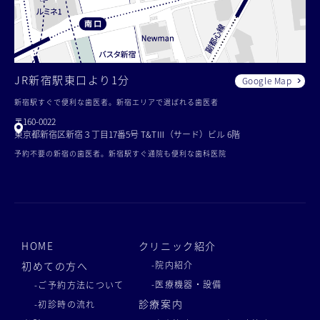
JR新宿駅東口より1分
Google Map
新宿駅すぐで便利な歯医者。新宿エリアで選ばれる歯医者
〒160-0022
東京都新宿区新宿３丁目17番5号 T&TⅢ（サード）ビル 6階
予約不要の新宿の歯医者。新宿駅すぐ通院も便利な歯科医院
HOME
クリニック紹介
初めての方へ
-院内紹介
-医療機器・設備
-ご予約方法について
診療案内
-初診時の流れ