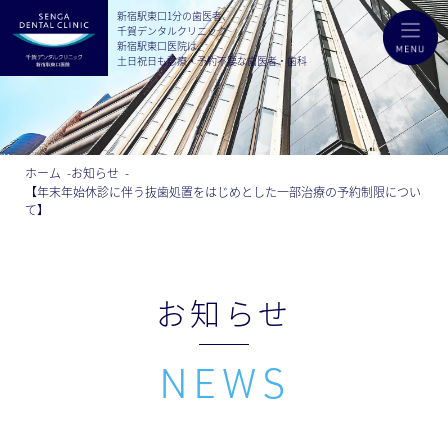
新宿駅東口1分の歯医者、
千賀デンタルクリニック
新宿駅東口医院は、
土日祝日も診療・予約不要な歯医者・歯科
ホーム
お知らせ
【年末年始休診に伴う抜歯処置をはじめとした一部治療の予約制限につい
て】
お知らせ