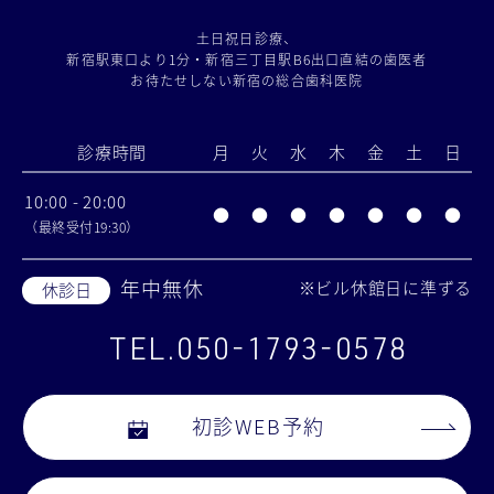
土日祝日診療、
新宿駅東口より1分・新宿三丁目駅B6出口直結の歯医者
お待たせしない新宿の総合歯科医院
診療時間
月
火
水
木
金
土
日
10:00 - 20:00
●
●
●
●
●
●
●
（最終受付19:30）
年中無休
※ビル休館日に準ずる
休診日
TEL.050-1793-0578
初診WEB予約