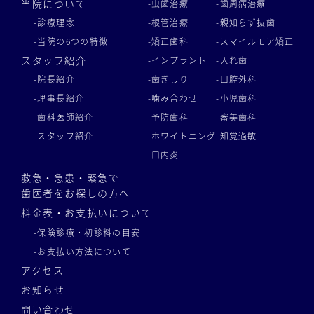
当院について
-虫歯治療
-歯周病治療
-診療理念
-根管治療
-親知らず抜歯
-当院の6つの特徴
-矯正歯科
-スマイルモア矯正
スタッフ紹介
-インプラント
-入れ歯
-院長紹介
-歯ぎしり
-口腔外科
-理事長紹介
-噛み合わせ
-小児歯科
-歯科医師紹介
-予防歯科
-審美歯科
-スタッフ紹介
-ホワイトニング
-知覚過敏
-口内炎
救急・急患・緊急で
歯医者をお探しの方へ
料金表・お支払いについて
-保険診療・初診料の目安
-お支払い方法について
アクセス
お知らせ
問い合わせ