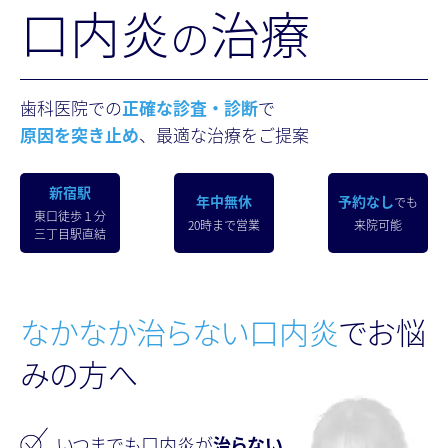
口内炎
治療
の
歯科医院での
正確な診査・診断
で
原因を突き止め
、最適な治療をご提案
新宿駅
年中無休
予約なし
でも
東口徒歩１分
20時まで営業
来院可能
三丁目駅直結
なかなか治らない口内炎
で
お悩
みの方へ
いつまでも口内炎が
治らない