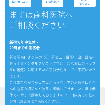
早く治したい
可能性は？
知りたい
まずは⻭科医院へ
ご相談ください
新宿で年中無休・
20時までの⻭医者
新宿駅東口より徒歩1分、新宿三丁目駅B6出口直結に
ある千賀デンタルクリニックでは、急なお口のトラブ
ルに迅速に対応するため事前予約なしでご来院いただ
けます。
これまでなかなか口内炎が治らない方の治療や口腔が
んの腫瘍の切除など数多く経験してきました。年中無
休で20時まで診療しておりますので、口内炎でお悩み
の方はお気軽にご来院ください。