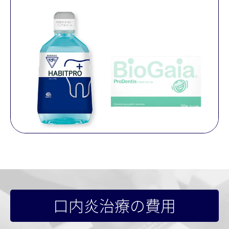
口内炎治療の費⽤