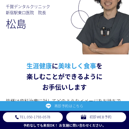
千賀デンタルクリニック
新宿駅東口医院 院長
松島
生涯健康
に
美味しく食事
を
楽しむことができるように
お手伝いします
皆様は⻭科治療に対してどのようなイメージをお持ちで
再診予約はこちら
しょうか？ 痛い、怖い、なるべく行きたくない、などネ
TEL.050-1793-0578
初診WEB予約
ガティブなイメージをお持ちの方も多いかもしれませ
予約なしでも来院OK！ お気軽に問い合わせください。
ん。虫⻭や⻭周病は無自覚に進行する場合が多く、最悪