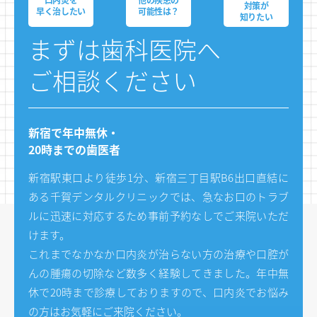
対策が
早く治したい
可能性は？
知りたい
まずは⻭科医院へ
ご相談ください
新宿で年中無休・
20時までの⻭医者
新宿駅東口より徒歩1分、新宿三丁目駅B6出口直結に
ある千賀デンタルクリニックでは、急なお口のトラブ
ルに迅速に対応するため事前予約なしでご来院いただ
けます。
これまでなかなか口内炎が治らない方の治療や口腔が
んの腫瘍の切除など数多く経験してきました。年中無
休で20時まで診療しておりますので、口内炎でお悩み
の方はお気軽にご来院ください。